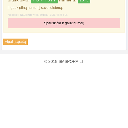
Siųsk SMS:
TOR P977
numeriu:
1679
ir gauk pilną numerį į savo telefoną.
Nedelsk! Nauji nuotykiai laukia. SMS tik 5 eur.
Spausk čia ir gauk numerį
Atgal į sąrašą
© 2018 SMSPORA.LT