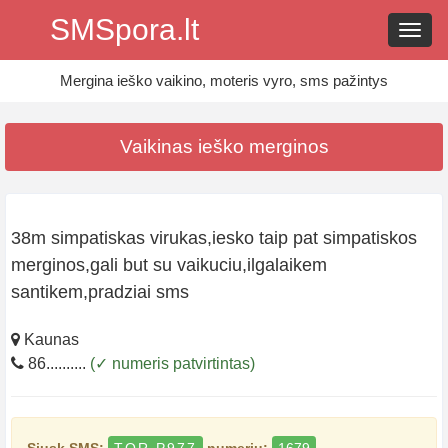
SMSpora.lt
Navig
Mergina ieško vaikino, moteris vyro, sms pažintys
Vaikinas ieško merginos
38m simpatiskas virukas,iesko taip pat simpatiskos
merginos,gali but su vaikuciu,ilgalaikem
santikem,pradziai sms
Kaunas
86..........
(✓ numeris patvirtintas)