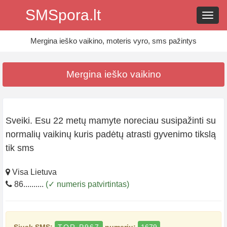
SMSpora.lt
Navig
Mergina ieško vaikino, moteris vyro, sms pažintys
Mergina ieško vaikino
Sveiki. Esu 22 metų mamyte noreciau susipažinti su
normalių vaikinų kuris padėtų atrasti gyvenimo tikslą
tik sms
Visa Lietuva
86..........
(✓ numeris patvirtintas)