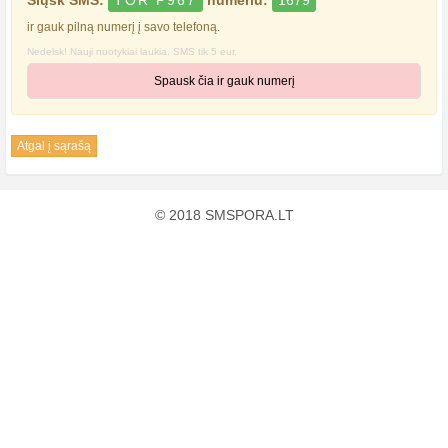
Siųsk SMS:
TOR P967
numeriu:
1679
ir gauk pilną numerį į savo telefoną.
Nedelsk! Nauji nuotykiai laukia. SMS tik 5 eur.
Spausk čia ir gauk numerį
Atgal į sąrašą
© 2018 SMSPORA.LT