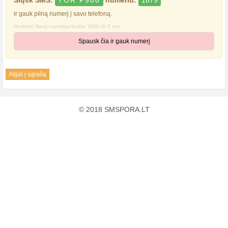
Siųsk SMS:
TOR P908
numeriu:
1679
ir gauk pilną numerį į savo telefoną.
Nedelsk! Nauji nuotykiai laukia. SMS tik 5 eur.
Spausk čia ir gauk numerį
Atgal į sąrašą
© 2018 SMSPORA.LT