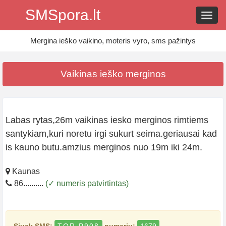
SMSpora.lt
Navig
Mergina ieško vaikino, moteris vyro, sms pažintys
Vaikinas ieško merginos
Labas rytas,26m vaikinas iesko merginos rimtiems
santykiam,kuri noretu irgi sukurt seima.geriausai kad
is kauno butu.amzius merginos nuo 19m iki 24m.
Kaunas
86..........
(✓ numeris patvirtintas)