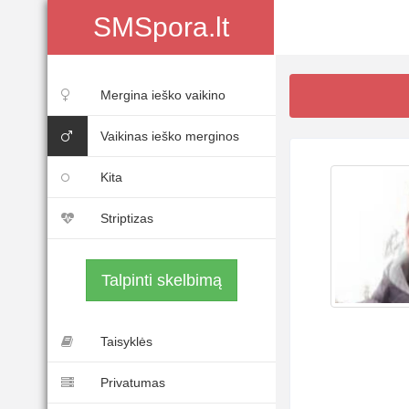
SMSpora.lt
Mergina ieško vaikino
Vaikinas ieško merginos
Kita
Striptizas
Talpinti skelbimą
Taisyklės
Privatumas