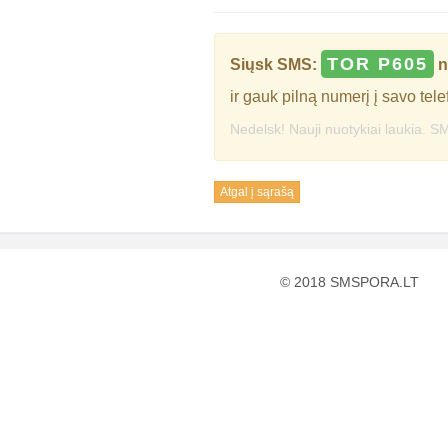
TOR P605
Siųsk SMS:
n
ir gauk pilną numerį į savo tele
Nedelsk! Nauji nuotykiai laukia. SM
Atgal į sąrašą
© 2018 SMSPORA.LT