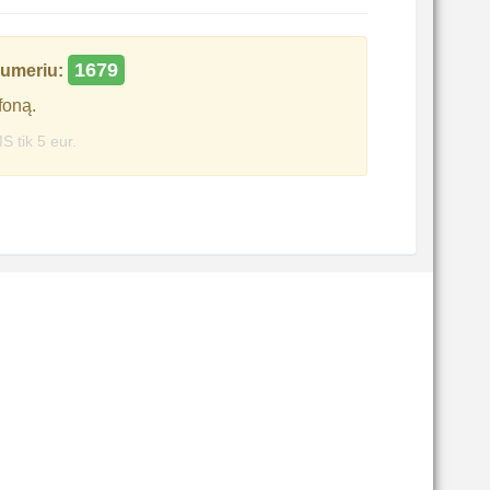
1679
umeriu:
foną.
S tik 5 eur.