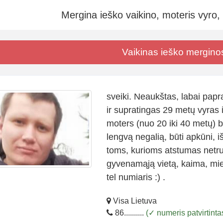
Mergina ieško vaikino, moteris vyro,
Vaikinas ieško mergino
sveiki. Neaukštas, labai papr
ir supratingas 29 metų vyras 
moters (nuo 20 iki 40 metų) be
lengvą negalią, būti apkūni, i
toms, kurioms atstumas netruk
gyvenamąją vietą, kaima, mie
tel numiaris :) .
Visa Lietuva
86..........
(✓ numeris patvirtinta