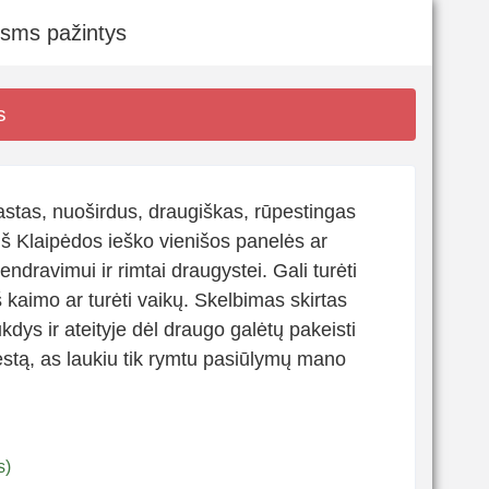
 sms pažintys
s
astas, nuoširdus, draugiškas, rūpestingas
iš Klaipėdos ieško vienišos panelės ar
ndravimui ir rimtai draugystei. Gali turėti
š kaimo ar turėti vaikų. Skelbimas skirtas
dys ir ateityje dėl draugo galėtų pakeisti
stą, as laukiu tik rymtu pasiūlymų mano
s)