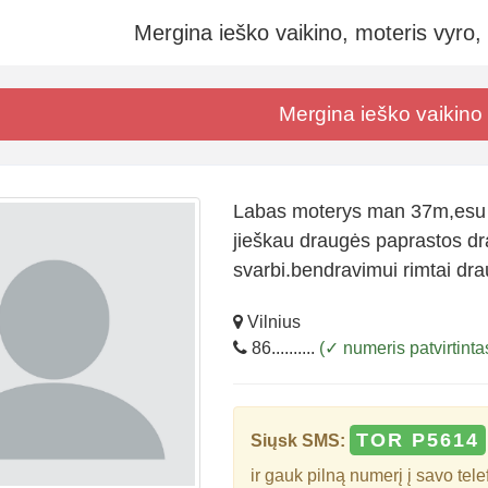
Mergina ieško vaikino, moteris vyro,
Mergina ieško vaikino
Labas moterys man 37m,esu 
jieškau draugės paprastos dr
svarbi.bendravimui rimtai drau
Vilnius
86..........
(✓ numeris patvirtinta
TOR P5614
Siųsk SMS:
ir gauk pilną numerį į savo tele