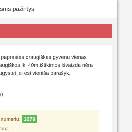
 sms pažintys
paprastas draugiškas gyvenu vienas
augiškos iki 40m,ištikimos išvaizda nėra
gystei jai esi vieniša parašyk.
s)
1679
numeriu:
foną.