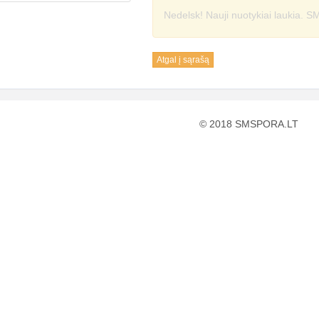
Nedelsk! Nauji nuotykiai laukia. SM
Atgal į sąrašą
© 2018 SMSPORA.LT