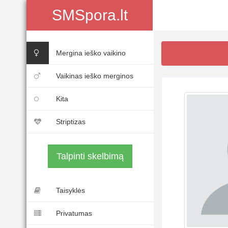
SMSpora.lt
Mergina ieško vaikino
Vaikinas ieško merginos
Kita
Striptizas
Talpinti skelbimą
Taisyklės
Privatumas