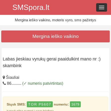
SMSpora.lt
Navig
Mergina ieško vaikino, moteris vyro, sms pažintys
Mergina ieško vaikino
Labas jieskiau vyrukų gerai paaidulkint mano nr :)
skambink
Šiauliai
86..........
(✓ numeris patvirtintas)
Siųsk SMS:
TOR P5607
numeriu:
1679