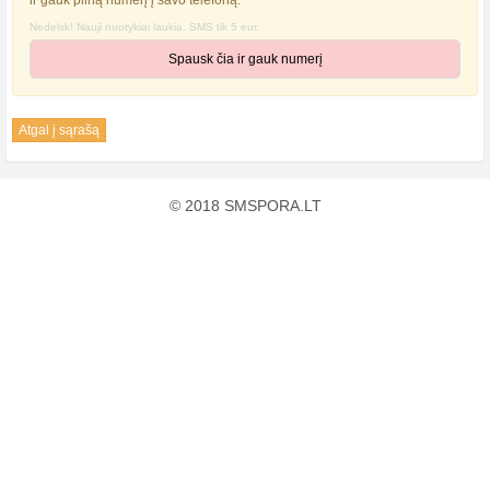
ir gauk pilną numerį į savo telefoną.
Nedelsk! Nauji nuotykiai laukia. SMS tik 5 eur.
Spausk čia ir gauk numerį
Atgal į sąrašą
© 2018 SMSPORA.LT