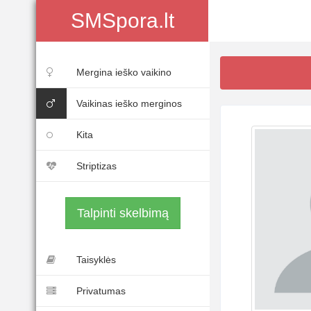
SMSpora.lt
Mergina ieško vaikino
Vaikinas ieško merginos
Kita
Striptizas
Talpinti skelbimą
Taisyklės
Privatumas