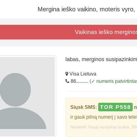
Mergina ieško vaikino, moteris vyro,
Vaikinas ieško mergino
labas, merginos susipazinkim
Visa Lietuva
86..........
(✓ numeris patvirtinta
TOR P558
Siųsk SMS:
n
ir gauk pilną numerį į savo tele
Nedelsk! Nauji nuotykiai laukia. SM