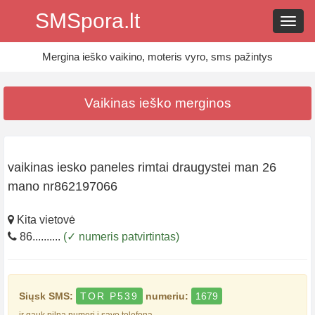
SMSpora.lt
Navig
Mergina ieško vaikino, moteris vyro, sms pažintys
Vaikinas ieško merginos
vaikinas iesko paneles rimtai draugystei man 26
mano nr862197066
Kita vietovė
86..........
(✓ numeris patvirtintas)
Siųsk SMS:
TOR P539
numeriu:
1679