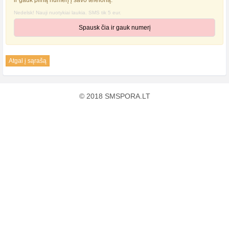
ir gauk pilną numerį į savo telefoną.
Nedelsk! Nauji nuotykiai laukia. SMS tik 5 eur.
Spausk čia ir gauk numerį
Atgal į sąrašą
© 2018 SMSPORA.LT