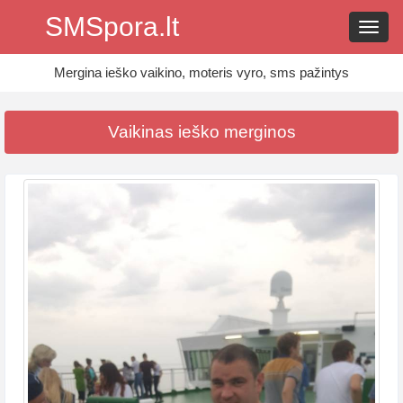
SMSpora.lt
Navig
Mergina ieško vaikino, moteris vyro, sms pažintys
Vaikinas ieško merginos