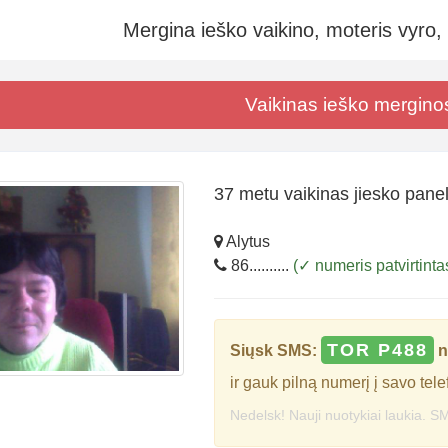
Mergina ieško vaikino, moteris vyro,
Vaikinas ieško mergino
37 metu vaikinas jiesko panel
Alytus
86..........
(✓ numeris patvirtinta
TOR P488
Siųsk SMS:
n
ir gauk pilną numerį į savo tele
Nedelsk! Nauji nuotykiai laukia. SM