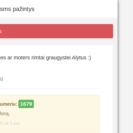
 sms pažintys
s
es ar moters rimtai graugystei Alytus :)
s)
1679
umeriu:
foną.
S tik 5 eur.