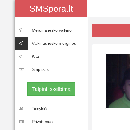
SMSpora.lt
Mergina ieško vaikino
Vaikinas ieško merginos
Kita
Striptizas
Talpinti skelbimą
Taisyklės
Privatumas