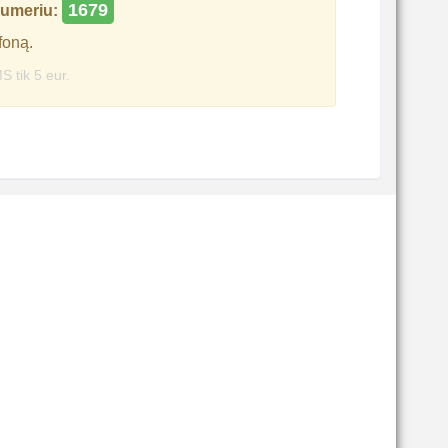
1679
umeriu:
foną.
S tik 5 eur.