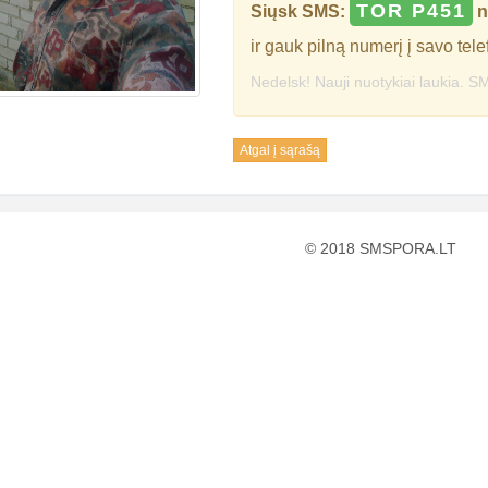
TOR P451
Siųsk SMS:
n
ir gauk pilną numerį į savo tele
Nedelsk! Nauji nuotykiai laukia. SM
Atgal į sąrašą
© 2018 SMSPORA.LT