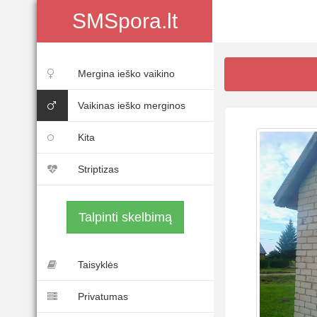
SMSpora.lt
Mergina ieško vaikino
Vaikinas ieško merginos
Kita
Striptizas
Talpinti skelbimą
Taisyklės
Privatumas