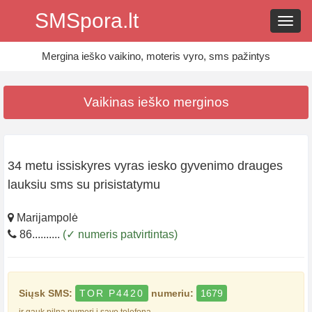
SMSpora.lt
Navig
Mergina ieško vaikino, moteris vyro, sms pažintys
Vaikinas ieško merginos
34 metu issiskyres vyras iesko gyvenimo drauges
lauksiu sms su prisistatymu
Marijampolė
86..........
(✓ numeris patvirtintas)
Siųsk SMS:
TOR P4420
numeriu:
1679