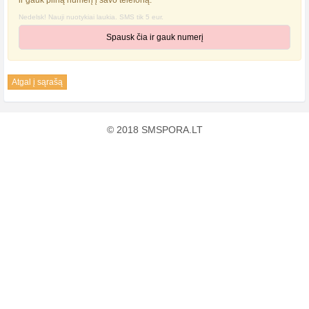
ir gauk pilną numerį į savo telefoną.
Nedelsk! Nauji nuotykiai laukia. SMS tik 5 eur.
Spausk čia ir gauk numerį
Atgal į sąrašą
© 2018 SMSPORA.LT