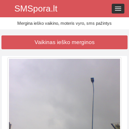
SMSpora.lt
Navig
Mergina ieško vaikino, moteris vyro, sms pažintys
Vaikinas ieško merginos