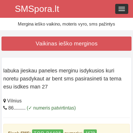
SMSpora.lt
Navig
Mergina ieško vaikino, moteris vyro, sms pažintys
Vaikinas ieško merginos
labuka jieskau paneles merginu isdykusios kuri
noretu pasdykaut ar bent sms pasirasineti ta tema
esu isdkes man 27
Vilnius
86..........
(✓ numeris patvirtintas)