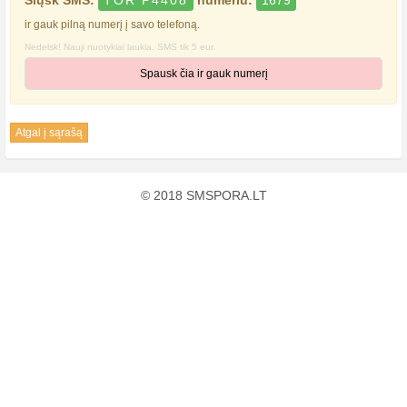
Siųsk SMS:
TOR P4408
numeriu:
1679
ir gauk pilną numerį į savo telefoną.
Nedelsk! Nauji nuotykiai laukia. SMS tik 5 eur.
Spausk čia ir gauk numerį
Atgal į sąrašą
© 2018 SMSPORA.LT