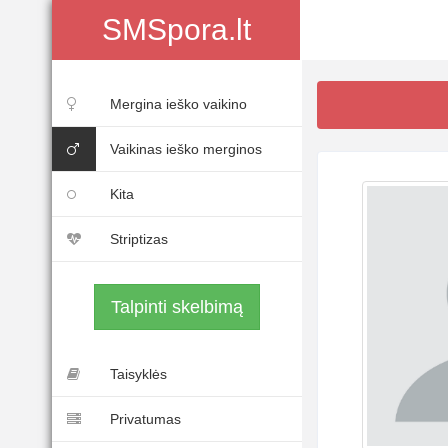
SMSpora.lt
Mergina ieško vaikino
Vaikinas ieško merginos
Kita
Striptizas
Talpinti skelbimą
Taisyklės
Privatumas