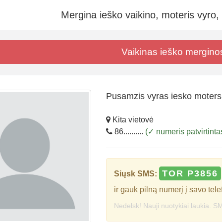
Mergina ieško vaikino, moteris vyro,
Vaikinas ieško mergino
Pusamzis vyras iesko moter
Kita vietovė
86..........
(✓ numeris patvirtinta
TOR P3856
Siųsk SMS:
ir gauk pilną numerį į savo tele
Nedelsk! Nauji nuotykiai laukia. SM