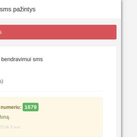
 sms pažintys
s
s bendravimui sms
s)
1679
numeriu:
foną.
S tik 5 eur.