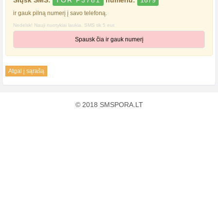
Siųsk SMS:
TOR P3781
numeriu:
1679
ir gauk pilną numerį į savo telefoną.
Nedelsk! Nauji nuotykiai laukia. SMS tik 5 eur.
Spausk čia ir gauk numerį
Atgal į sąrašą
© 2018 SMSPORA.LT