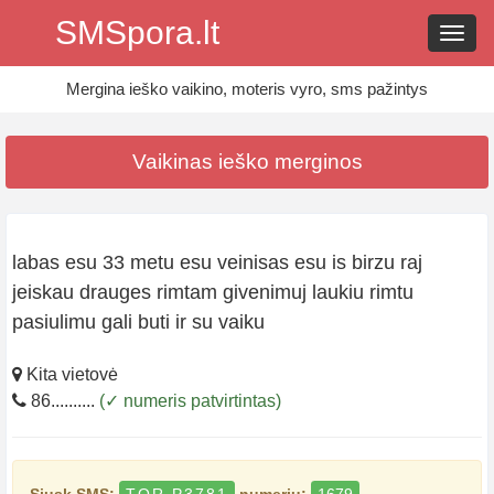
SMSpora.lt
Navig
Mergina ieško vaikino, moteris vyro, sms pažintys
Vaikinas ieško merginos
labas esu 33 metu esu veinisas esu is birzu raj
jeiskau drauges rimtam givenimuj laukiu rimtu
pasiulimu gali buti ir su vaiku
Kita vietovė
86..........
(✓ numeris patvirtintas)