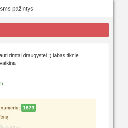
 sms pažintys
ti rimtai draugystei :) labas tiknle
vaikina
s)
1679
numeriu:
foną.
S tik 5 eur.