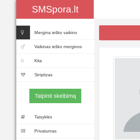
SMSpora.lt
Mergina ieško vaikino
Vaikinas ieško merginos
Kita
Striptizas
Talpinti skelbimą
Taisyklės
Privatumas