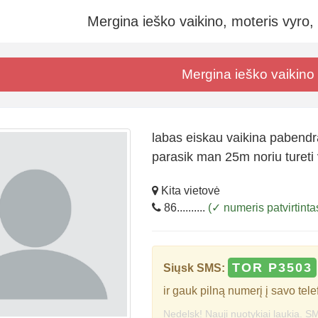
Mergina ieško vaikino, moteris vyro,
Mergina ieško vaikino
labas eiskau vaikina pabendrau
parasik man 25m noriu tureti 
Kita vietovė
86..........
(✓ numeris patvirtinta
TOR P3503
Siųsk SMS:
ir gauk pilną numerį į savo tele
Nedelsk! Nauji nuotykiai laukia. SM