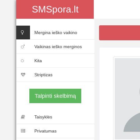
SMSpora.lt
Mergina ieško vaikino
Vaikinas ieško merginos
Kita
Striptizas
Talpinti skelbimą
Taisyklės
Privatumas