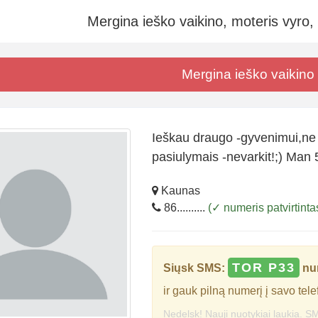
Mergina ieško vaikino, moteris vyro,
Mergina ieško vaikino
Ieškau draugo -gyvenimui,ne -
pasiulymais -nevarkit!;) Man
Kaunas
86..........
(✓ numeris patvirtinta
TOR P33
Siųsk SMS:
nu
ir gauk pilną numerį į savo tele
Nedelsk! Nauji nuotykiai laukia. SM