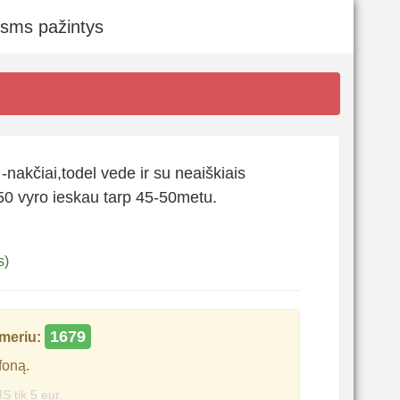
 sms pažintys
nakčiai,todel vede ir su neaiškiais
 50 vyro ieskau tarp 45-50metu.
s)
1679
meriu:
foną.
S tik 5 eur.