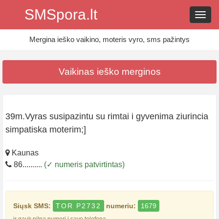
SMSpora.lt
Navig
Mergina ieško vaikino, moteris vyro, sms pažintys
Vaikinas ieško merginos
39m.Vyras susipazintu su rimtai i gyvenima ziurincia
simpatiska moterim;]
Kaunas
86..........
(✓ numeris patvirtintas)
Siųsk SMS:
TOR P2732
numeriu:
1679