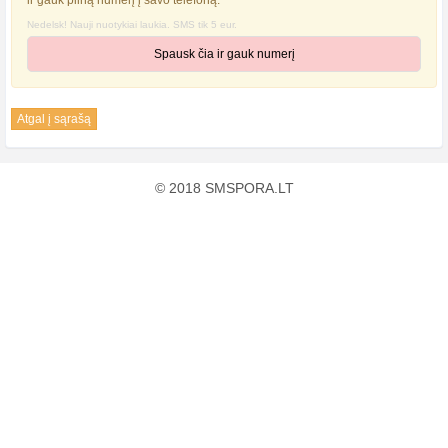
ir gauk pilną numerį į savo telefoną.
Nedelsk! Nauji nuotykiai laukia. SMS tik 5 eur.
Spausk čia ir gauk numerį
Atgal į sąrašą
© 2018 SMSPORA.LT