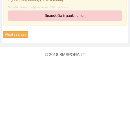
ir gauk pilną numerį į savo telefoną.
Nedelsk! Nauji nuotykiai laukia. SMS tik 5 eur.
Spausk čia ir gauk numerį
Atgal į sąrašą
© 2018 SMSPORA.LT