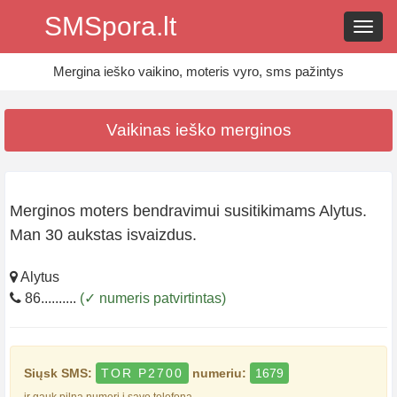
SMSpora.lt
Navig
Mergina ieško vaikino, moteris vyro, sms pažintys
Vaikinas ieško merginos
Merginos moters bendravimui susitikimams Alytus.
Man 30 aukstas isvaizdus.
Alytus
86..........
(✓ numeris patvirtintas)
Siųsk SMS:
TOR P2700
numeriu:
1679