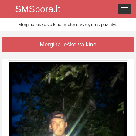
SMSpora.lt
Navig
Mergina ieško vaikino, moteris vyro, sms pažintys
Mergina ieško vaikino