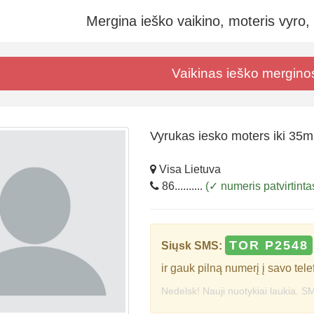
Mergina ieško vaikino, moteris vyro,
Vaikinas ieško mergino
Vyrukas iesko moters iki 35m 
Visa Lietuva
86..........
(✓ numeris patvirtinta
TOR P2548
Siųsk SMS:
ir gauk pilną numerį į savo tele
Nedelsk! Nauji nuotykiai laukia. SM