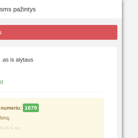
 sms pažintys
s
.as is alytaus
s)
1679
numeriu:
foną.
S tik 5 eur.