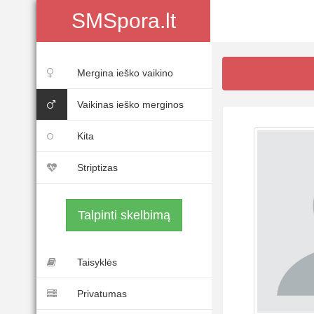
SMSpora.lt
Mergina ieško vaikino
Vaikinas ieško merginos
Kita
Striptizas
Talpinti skelbimą
Taisyklės
Privatumas