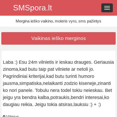
SMSpora.lt
Navig
Mergina ieško vaikino, moteris vyro, sms pažintys
Vaikinas ieško merginos
Laba :) Esu 24m vilnietis ir ieskau drauges. Geriausia
zinoma,kad butu taip pat vilniete ar netoli jo.
Pagrindiniai kriterijai,kad butu turinti humoro
jausma,simpatiska,nelaikanti zodzio kiseneje,zinanti
ko nori panele. Tobulu nera todel tokiu neieskau. Bet
jeigu yra bendra kalba,potraukis,bendri interesai,ko
daugiau reikia. Jeigu tokia atsiras,lauksiu :) + :)
Vilnius