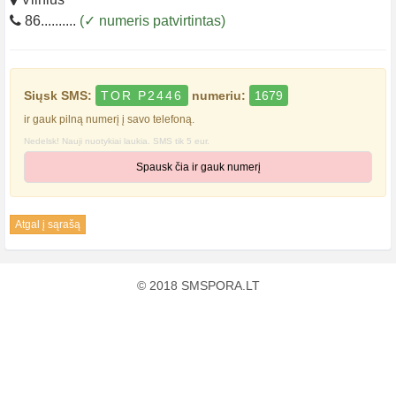
86..........
(✓ numeris patvirtintas)
Siųsk SMS:
TOR P2446
numeriu:
1679
ir gauk pilną numerį į savo telefoną.
Nedelsk! Nauji nuotykiai laukia. SMS tik 5 eur.
Spausk čia ir gauk numerį
Atgal į sąrašą
© 2018 SMSPORA.LT