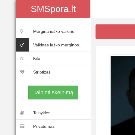
SMSpora.lt
Mergina ieško vaikino
Vaikinas ieško merginos
Kita
Striptizas
Talpinti skelbimą
Taisyklės
Privatumas