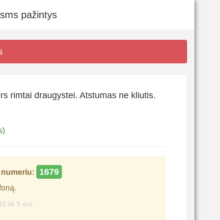
 sms pažintys
s
s rimtai draugystei. Atstumas ne kliutis.
s)
1679
numeriu:
foną.
S tik 5 eur.