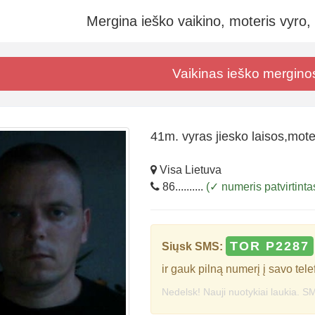
Mergina ieško vaikino, moteris vyro,
Vaikinas ieško mergino
41m. vyras jiesko laisos,moter
Visa Lietuva
86..........
(✓ numeris patvirtinta
TOR P2287
Siųsk SMS:
ir gauk pilną numerį į savo tele
Nedelsk! Nauji nuotykiai laukia. SM