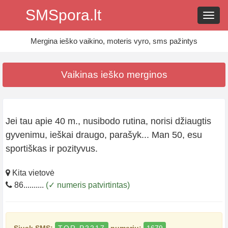
SMSpora.lt
Navig
Mergina ieško vaikino, moteris vyro, sms pažintys
Vaikinas ieško merginos
Jei tau apie 40 m., nusibodo rutina, norisi džiaugtis
gyvenimu, ieškai draugo, parašyk... Man 50, esu
sportiškas ir pozityvus.
Kita vietovė
86..........
(✓ numeris patvirtintas)