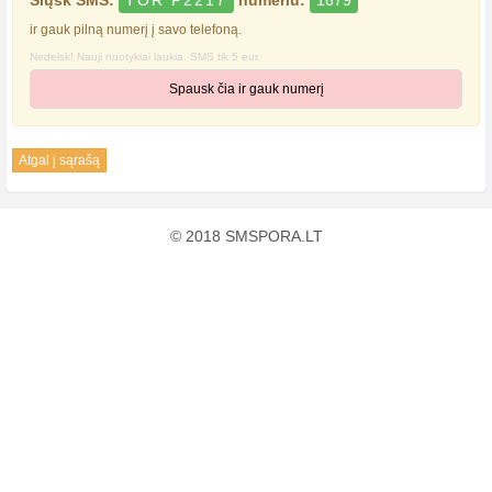
Siųsk SMS:
TOR P2217
numeriu:
1679
ir gauk pilną numerį į savo telefoną.
Nedelsk! Nauji nuotykiai laukia. SMS tik 5 eur.
Spausk čia ir gauk numerį
Atgal į sąrašą
© 2018 SMSPORA.LT