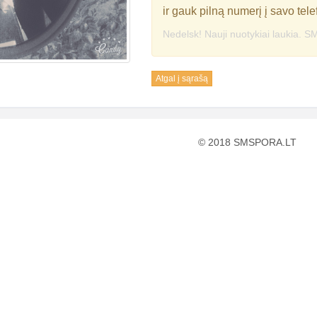
ir gauk pilną numerį į savo tele
Nedelsk! Nauji nuotykiai laukia. SM
Atgal į sąrašą
© 2018 SMSPORA.LT