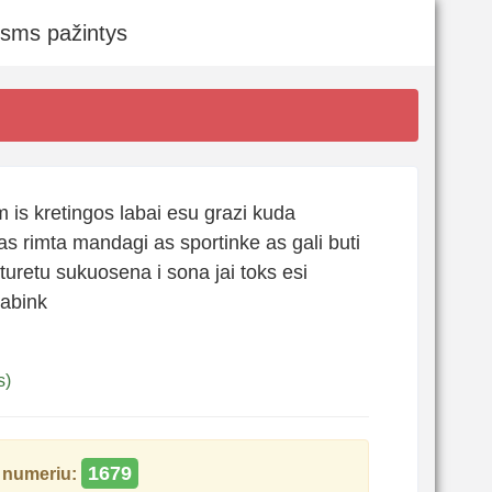
 sms pažintys
m is kretingos labai esu grazi kuda
s rimta mandagi as sportinke as gali buti
turetu sukuosena i sona jai toks esi
abink
s)
1679
numeriu: