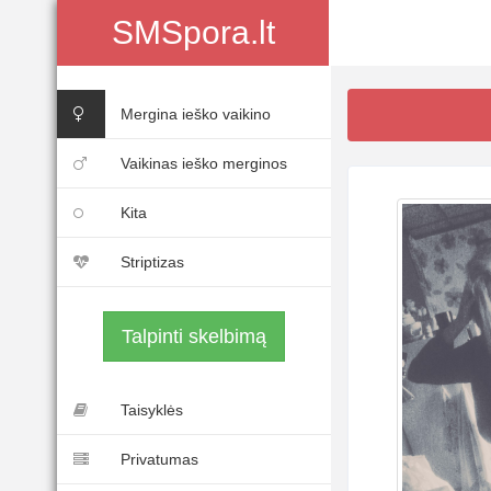
SMSpora.lt
Mergina ieško vaikino
Vaikinas ieško merginos
Kita
Striptizas
Talpinti skelbimą
Taisyklės
Privatumas