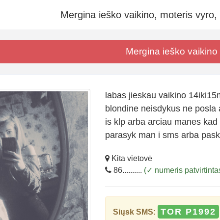
Mergina ieško vaikino, moteris vyro,
Mergina ieško vaikino
labas jieskau vaikino 14iki15
blondine neisdykus ne posla a
is klp arba arciau manes kad 
parasyk man i sms arba pask
Kita vietovė
86..........
(✓ numeris patvirtinta
TOR P1992
Siųsk SMS: