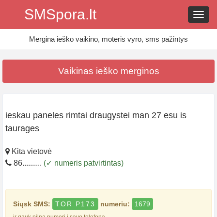
SMSpora.lt
Navig
Mergina ieško vaikino, moteris vyro, sms pažintys
Vaikinas ieško merginos
ieskau paneles rimtai draugystei man 27 esu is
taurages
Kita vietovė
86..........
(✓ numeris patvirtintas)
Siųsk SMS:
TOR P173
numeriu:
1679