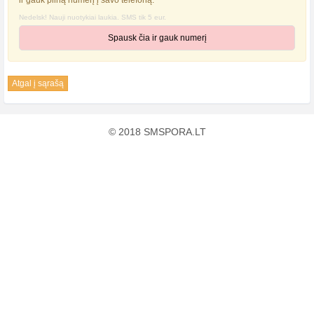
ir gauk pilną numerį į savo telefoną.
Nedelsk! Nauji nuotykiai laukia. SMS tik 5 eur.
Spausk čia ir gauk numerį
Atgal į sąrašą
© 2018 SMSPORA.LT