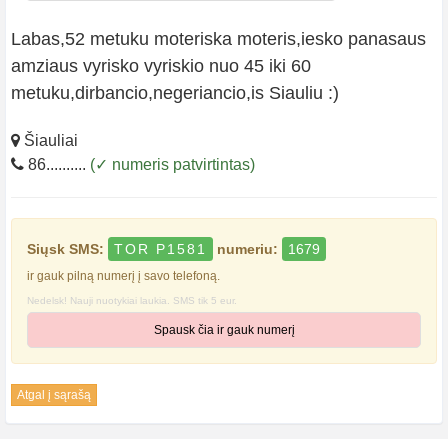
Labas,52 metuku moteriska moteris,iesko panasaus
amziaus vyrisko vyriskio nuo 45 iki 60
metuku,dirbancio,negeriancio,is Siauliu :)
Šiauliai
86..........
(✓ numeris patvirtintas)
Siųsk SMS:
TOR P1581
numeriu:
1679
ir gauk pilną numerį į savo telefoną.
Nedelsk! Nauji nuotykiai laukia. SMS tik 5 eur.
Spausk čia ir gauk numerį
Atgal į sąrašą