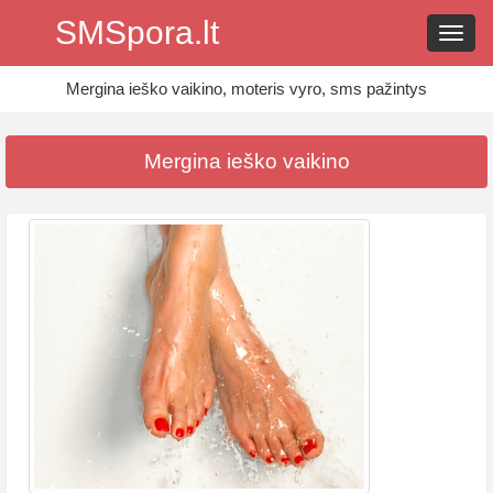
SMSpora.lt
Navig
Mergina ieško vaikino, moteris vyro, sms pažintys
Mergina ieško vaikino