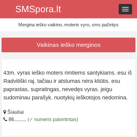
SMSpora.lt
Navig
Mergina ieško vaikino, moteris vyro, sms pažintys
Vaikinas ieško merginos
43m. vyras ieško moters rimtiems santykiams. esu iš
Radviliški raj. tačiau ir atstumas nėra kliūtis. esu
paprastas, supratingas, nevedęs vyras. jeigu
sudominau parašyk. nuotykių ieškotojos nedomina.
Šiauliai
86..........
(✓ numeris patvirtintas)