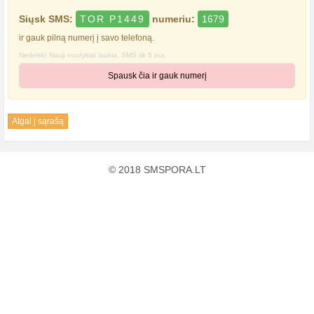
Siųsk SMS:
TOR P1449
numeriu:
1679
ir gauk pilną numerį į savo telefoną.
Nedelsk! Nauji nuotykiai laukia. SMS tik 5 eur.
Spausk čia ir gauk numerį
Atgal į sąrašą
© 2018 SMSPORA.LT