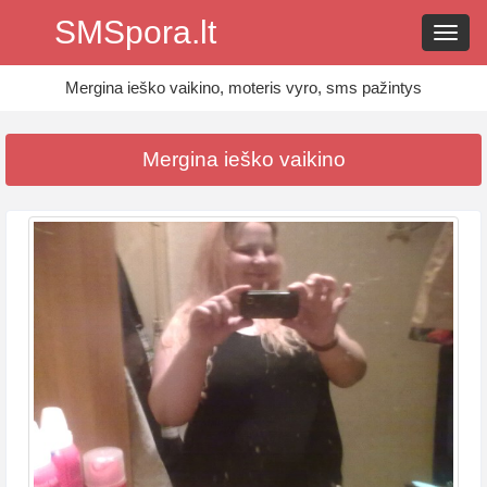
SMSpora.lt
Navig
Mergina ieško vaikino, moteris vyro, sms pažintys
Mergina ieško vaikino