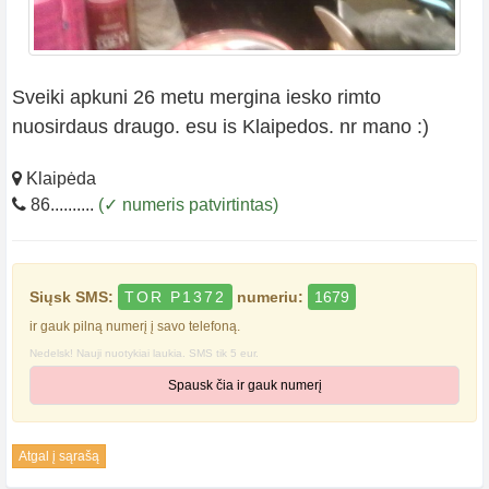
Sveiki apkuni 26 metu mergina iesko rimto
nuosirdaus draugo. esu is Klaipedos. nr mano :)
Klaipėda
86..........
(✓ numeris patvirtintas)
Siųsk SMS:
TOR P1372
numeriu:
1679
ir gauk pilną numerį į savo telefoną.
Nedelsk! Nauji nuotykiai laukia. SMS tik 5 eur.
Spausk čia ir gauk numerį
Atgal į sąrašą