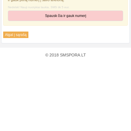
ir gauk pilną numerį į savo telefoną.
Nedelsk! Nauji nuotykiai laukia. SMS tik 5 eur.
Spausk čia ir gauk numerį
Atgal į sąrašą
© 2018 SMSPORA.LT